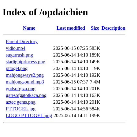
Index of /opdaichien
Name
Last modified
Size
Description
Parent Directory
-
vidio.mp4
2025-06-15 07:25
583K
sugarrush.png
2025-06-14 14:10
189K
starlightprincess.png
2025-06-14 14:10
149K
pttogel.png
2025-06-14 14:10
19K
mahjongways2.png
2025-06-14 14:10
192K
mahjongsound.mp3
2025-06-15 07:37
7.4M
godsofgiza.png
2025-06-14 14:10
201K
gatesofgatotkaca.png
2025-06-14 14:10
163K
aztec gems.png
2025-06-14 14:10
201K
PTTOGEL.jpg
2025-06-14 14:56
584K
LOGO PTTOGEL.png
2025-06-14 14:11
199K